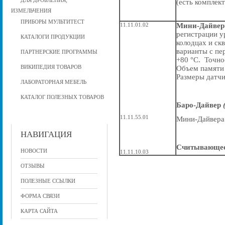
ДЛЯ ДРОБЛЕНИЯ,
(есть комплект
ИЗМЕЛЬЧЕНИЯ
ПРИБОРЫ МУЛЬТИТЕСТ
11.11.01.02
Мини-Дайве
регистрации у
КАТАЛОГИ ПРОДУКЦИИ
колодцах и ск
варианты с пе
ПАРТНЕРСКИЕ ПРОГРАММЫ
+80 °C. Точнос
ВИКИПЕДИЯ ТОВАРОВ
Объем памяти 
Размеры датчи
ЛАБОРАТОРНАЯ МЕБЕЛЬ
КАТАЛОГ ПОЛЕЗНЫХ ТОВАРОВ
Баро-Дайвер
11.11.55.01
Мини-Дайвера 
НАВИГАЦИЯ
Считывающее
НОВОСТИ
11.11.10.03
ОТЗЫВЫ
ПОЛЕЗНЫЕ ССЫЛКИ
ФОРМА СВЯЗИ
КАРТА САЙТА