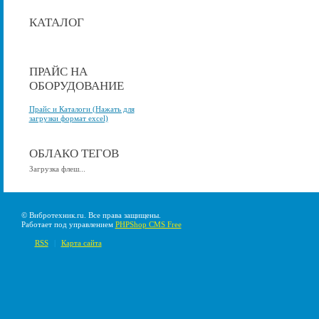
КАТАЛОГ
ПРАЙС НА
ОБОРУДОВАНИЕ
Прайс и Каталоги (Нажать для
загрузки формат excel)
ОБЛАКО ТЕГОВ
Загрузка флеш...
© Вибротехник.ru. Все права защищены.
Работает под управлением
PHPShop CMS Free
RSS
|
Карта сайта