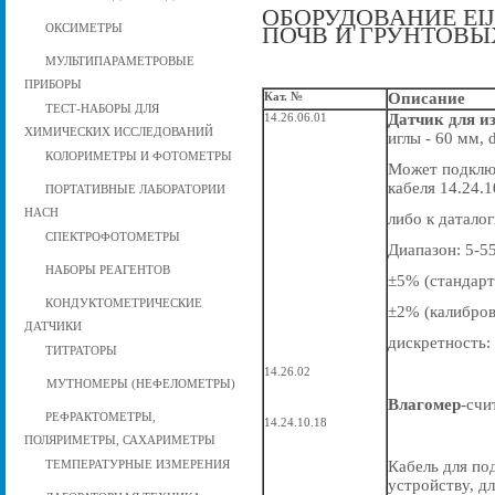
ОБОРУДОВАНИЕ EI
ПОЧВ И ГРУНТОВЫ
ОКСИМЕТРЫ
МУЛЬТИПАРАМЕТРОВЫЕ
ПРИБОРЫ
Кат. №
Описание
ТЕСТ-НАБОРЫ ДЛЯ
14.26.06.01
Датчик для и
ХИМИЧЕСКИХ ИССЛЕДОВАНИЙ
иглы - 60 мм, 
КОЛОРИМЕТРЫ И ФОТОМЕТРЫ
Может подключ
кабеля 14.24.1
ПОРТАТИВНЫЕ ЛАБОРАТОРИИ
HACH
либо к даталог
СПЕКТРОФОТОМЕТРЫ
Диапазон: 5-55
НАБОРЫ РЕАГЕНТОВ
±5% (стандарт
КОНДУКТОМЕТРИЧЕСКИЕ
±2% (калибров
ДАТЧИКИ
дискретность:
ТИТРАТОРЫ
14.26.02
МУТНОМЕРЫ (НЕФЕЛОМЕТРЫ)
Влагомер
-счи
РЕФРАКТОМЕТРЫ,
14.24.10.18
ПОЛЯРИМЕТРЫ, САХАРИМЕТРЫ
ТЕМПЕРАТУРНЫЕ ИЗМЕРЕНИЯ
Кабель для по
устройству, д