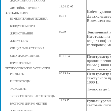
ЛАБОРАТОРНАЯ ТЕХНИКА
14.24.12.05
АВАРИЙНЫЕ ДУШИ И
Кабель-удлини
ФОНТАНЫ HAWS
09.04
Двухкольцево
ИЗМЕРИТЕЛЬНАЯ ТЕХНИКА
В комплект вх
КОНДУКТОМЕТРЫ
09.09
Тензионный 
ДЛЯ ИСТИРАНИЯ
Изготовлен из
входит: инфил
ДЛЯ РАССЕВА
калибровки, м
СПЕЦИАЛЬНАЯ ТЕХНИКА
СИТА ЛАБОРАТОРНЫЕ
06.01.SA
Пенетрометр 
проникновению
КОМПЛЕКСНЫЕ
кН/м2 (10000 
ТЕХНОЛОГИЧЕСКИЕ УСТАНОВКИ
измерительном
06.15.SA
Пенетрометр
РН-МЕТРЫ
текстурного п
РН ЭЛЕКТРОДЫ
1000 Н.
ИОНОМЕРЫ
Точность до 1
ИОНОСЕЛЕКТИВНЫЕ ЭЛЕКТРОДЫ
11.03.45
Ручной уровн
РАСТВОРЫ ДЛЯ РН-МЕТРИИ
световым сигн