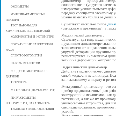
Динамометр — прибор для измерен
силового звена (упругого элемента
ОКСИМЕТРЫ
измеряемое усилие вызывает дефо
передачу сообщается отсчётному
МУЛЬТИПАРАМЕТРОВЫЕ
можно измерять усилия от долей нь
ПРИБОРЫ
Существует несколько типов
дина
ТЕСТ-НАБОРЫ ДЛЯ
(рычажные и пружинные), а также
ХИМИЧЕСКИХ ИССЛЕДОВАНИЙ
Механический динамометр
КОЛОРИМЕТРЫ И ФОТОМЕТРЫ
Существует два вида механическ
пружинном динамометре сила или 
ПОРТАТИВНЫЕ ЛАБОРАТОРИИ
зависимости от направления силы 
HACH
упругой деформации пружины про
СПЕКТРОФОТОМЕТРЫ
регистрируется. В рычажном дина
величина деформации которого по
НАБОРЫ РЕАГЕНТОВ
Гидравлический динамометр
Действие гидравлического динам
КОНДУКТОМЕТРИЧЕСКИЕ
силой жидкости из цилиндра. Под
ДАТЧИКИ
записывающему аппарату и регист
ТИТРАТОРЫ
Электронный динамометр - это с
МУТНОМЕРЫ (НЕФЕЛОМЕТРЫ)
прибор предназначенный для рабо
конструкций и механизмов, как ди
РЕФРАКТОМЕТРЫ,
растяжения, а так же их произво
универсальные устройства, для из
ПОЛЯРИМЕТРЫ, САХАРИМЕТРЫ
специализированные, применяют к
ТЕМПЕРАТУРНЫЕ ИЗМЕРЕНИЯ
усилий.
Электронные динамометры принци