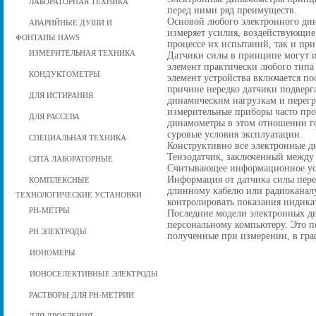
ЛАБОРАТОРНАЯ ТЕХНИКА
перед ними ряд преимуществ.
Основой любого электронного дин
АВАРИЙНЫЕ ДУШИ И
измеряет усилия, воздействующие
ФОНТАНЫ HAWS
процессе иx испытаний, так и пр
ИЗМЕРИТЕЛЬНАЯ ТЕХНИКА
Датчики силы в принципе могут и
элемент практически любого типа 
КОНДУКТОМЕТРЫ
элемент устройства включается по
причине нередко датчики подвер
ДЛЯ ИСТИРАНИЯ
динамическим нагрузкам и перегру
измерительные приборы часто про
ДЛЯ РАССЕВА
динамометры в этом отношении г
суровые условия эксплуатации.
СПЕЦИАЛЬНАЯ ТЕХНИКА
Конструктивно все электронные д
Тензодатчик, заключенный между
СИТА ЛАБОРАТОРНЫЕ
Считывающее информационное ус
Информация от датчика силы пере
КОМПЛЕКСНЫЕ
длинному кабелю или радиоканалу,
ТЕХНОЛОГИЧЕСКИЕ УСТАНОВКИ
контролировать показания индика
РН-МЕТРЫ
Последние модели электронных д
персональному компьютеру. Это по
РН ЭЛЕКТРОДЫ
полученные при измерении, в гра
ИОНОМЕРЫ
ИОНОСЕЛЕКТИВНЫЕ ЭЛЕКТРОДЫ
РАСТВОРЫ ДЛЯ РН-МЕТРИИ