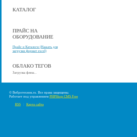
КАТАЛОГ
ПРАЙС НА
ОБОРУДОВАНИЕ
Прайс и Каталоги (Нажать для
загрузки формат excel)
ОБЛАКО ТЕГОВ
Загрузка флеш...
© Вибротехник.ru. Все права защищены.
Работает под управлением
PHPShop CMS Free
RSS
|
Карта сайта