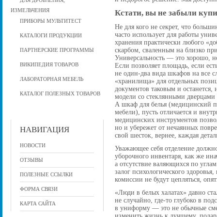
ДЛЯ ДРОБЛЕНИЯ,
ИЗМЕЛЬЧЕНИЯ
Кстати, вы не забыли куп
ПРИБОРЫ МУЛЬТИТЕСТ
Не для кого не секрет, что боль
часто использует для работы унив
КАТАЛОГИ ПРОДУКЦИИ
хранения практически любого «доб
скарбом, сваленным на близко при
ПАРТНЕРСКИЕ ПРОГРАММЫ
Универсальность — это хорошо, но
ВИКИПЕДИЯ ТОВАРОВ
Если позволяет площадь, если ест
не один-два вида шкафов на все 
ЛАБОРАТОРНАЯ МЕБЕЛЬ
«хранилища» для отдельных пози
документов таковым и останется,
КАТАЛОГ ПОЛЕЗНЫХ ТОВАРОВ
модели со стеклянными дверцами 
А шкаф для белья (медицинский п
мебели), пусть отличается и внут
медицинских инструментов позвол
но и убережет от нечаянных повр
НАВИГАЦИЯ
свой шесток, вернее, каждая детал
НОВОСТИ
Уважающее себя отделение должн
уборочного инвентаря, как же ина
ОТЗЫВЫ
а отсутствие валяющихся по углам
залог психологического здоровья, 
ПОЛЕЗНЫЕ ССЫЛКИ
комиссии не будут цепляться, опя
ФОРМА СВЯЗИ
«Люди в белых халатах» давно ста
не случайно, где-то глубоко в под
КАРТА САЙТА
в униформу — это не обычные сме
изменить жизнь к лучшему, подари