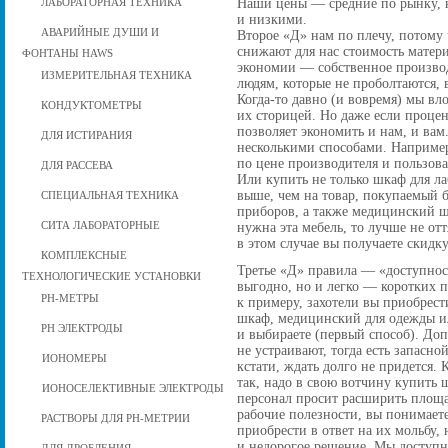
Наши цены — средние по рынку, но
ЛАБОРАТОРНАЯ ТЕХНИКА
и низкими.
АВАРИЙНЫЕ ДУШИ И
Второе «Д» нам по плечу, потому
снижают для нас стоимость матери
ФОНТАНЫ HAWS
экономии — собственное производ
ИЗМЕРИТЕЛЬНАЯ ТЕХНИКА
людям, которые не проболтаются, 
Когда-то давно (и вовремя) мы вл
КОНДУКТОМЕТРЫ
их сторицей. Но даже если проце
позволяет экономить и нам, и вам
ДЛЯ ИСТИРАНИЯ
несколькими способами. Например
по цене производителя и пользова
ДЛЯ РАССЕВА
Или купить не только шкаф для л
выше, чем на товар, покупаемый 
СПЕЦИАЛЬНАЯ ТЕХНИКА
приборов, а также медицинский ш
нужна эта мебель, то лучше не отт
СИТА ЛАБОРАТОРНЫЕ
в этом случае вы получаете скидку
КОМПЛЕКСНЫЕ
Третье «Д» правила — «доступност
ТЕХНОЛОГИЧЕСКИЕ УСТАНОВКИ
выгодно, но и легко — коротких п
РН-МЕТРЫ
к примеру, захотели вы приобрес
шкаф, медицинский для одежды или
РН ЭЛЕКТРОДЫ
и выбираете (первый способ). Доп
не устраивают, тогда есть запасно
ИОНОМЕРЫ
кстати, ждать долго не придется. 
так, надо в свою вотчину купить
ИОНОСЕЛЕКТИВНЫЕ ЭЛЕКТРОДЫ
персонал просит расширить площа
рабочие полезности, вы понимаете
РАСТВОРЫ ДЛЯ РН-МЕТРИИ
приобрести в ответ на их мольбу,
и недорогое решение. Мы доступн