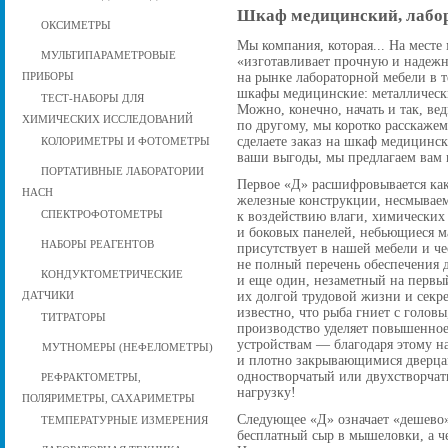
Шкаф медицинский, лабор
ОКСИМЕТРЫ
Мы компания, которая... На месте
МУЛЬТИПАРАМЕТРОВЫЕ
«изготавливает прочную и надеж
на рынке лабораторной мебели в т
ПРИБОРЫ
шкафы медицинские: металлически
ТЕСТ-НАБОРЫ ДЛЯ
Можно, конечно, начать и так, вед
ХИМИЧЕСКИХ ИССЛЕДОВАНИЙ
по другому, мы коротко расскажем
сделаете заказ на шкаф медицинск
КОЛОРИМЕТРЫ И ФОТОМЕТРЫ
ваши выгоды, мы предлагаем вам 
ПОРТАТИВНЫЕ ЛАБОРАТОРИИ
Первое «Д» расшифровывается как
HACH
железные конструкции, несмываем
к воздействию влаги, химических
СПЕКТРОФОТОМЕТРЫ
и боковых панелей, небьющиеся м
НАБОРЫ РЕАГЕНТОВ
присутствует в нашей мебели и че
не полный перечень обеспечения 
КОНДУКТОМЕТРИЧЕСКИЕ
и еще один, незаметный на первый
их долгой трудовой жизни и секр
ДАТЧИКИ
известно, что рыба гниет с головы
ТИТРАТОРЫ
производство уделяет повышенно
устройствам — благодаря этому н
МУТНОМЕРЫ (НЕФЕЛОМЕТРЫ)
и плотно закрывающимися дверца
одностворчатый или двухстворчат
РЕФРАКТОМЕТРЫ,
нагрузку!
ПОЛЯРИМЕТРЫ, САХАРИМЕТРЫ
Следующее «Д» означает «дешево».
ТЕМПЕРАТУРНЫЕ ИЗМЕРЕНИЯ
бесплатный сыр в мышеловки, а че