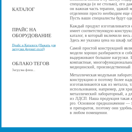
спецодежда (и не столько), его д
он важная часть терапии, эдакий 
КАТАЛОГ
отделении просто необходим еще
Пусть ваши специалисты будут од
Каждый продукт изготавливается 
ПРАЙС НА
имеет соответствующую конструк
ОБОРУДОВАНИЕ
каталог, в который включили весь
Здесь же указана цена на шкаф л
Прайс и Каталоги (Нажать для
Самой простой конструкцией явля
загрузки формат excel)
модели хорошо разбираются и соб
выдерживают большие нагрузки. 
компактные, многофункциональные
ОБЛАКО ТЕГОВ
медицинский, производственный 
Загрузка флеш...
Металлическая модульная лаборат
конструкцию и поэтому более на
изготавливаются как из металла, 
использования, например, для хр
металлический лабораторный, а д
из ЛДСП. Наша продукция такая же
pro. Основное предназначение — 
и препаратов, поэтому они удобны
в любом помещении.