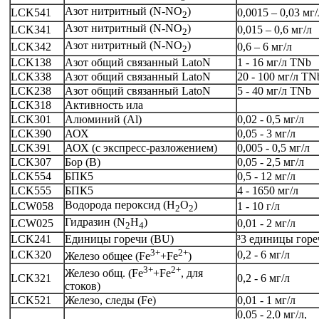
Азот нитритный (N-NO
)
LCK541
0,0015 – 0,03 мг/
2
Азот нитритный (N-NO
)
LCK341
0,015 – 0,6 мг/л
2
Азот нитритный (N-NO
)
LCK342
0,6 – 6 мг/л
2
LCK138
Азот общий связанный LatoN
1 - 16 мг/л TNb
LCK338
Азот общий связанный LatoN
20 - 100 мг/л TN
LCK238
Азот общий связанный LatoN
5 - 40 мг/л TNb
LCK318
Активность ила
LCK301
Алюминий (Al)
0,02 - 0,5 мг/л
LCK390
АОХ
0,05 - 3 мг/л
LCK391
АОХ (с экспресс-разложением)
0,005 - 0,5 мг/л
LCK307
Бор (B)
0,05 - 2,5 мг/л
LCK554
БПК5
0,5 - 12 мг/л
LCK555
БПК5
4 - 1650 мг/л
Водорода пероксид (H
O
)
LCW058
1 - 10 г/л
2
2
Гидразин (N
H
)
LCW025
0,01 - 2 мг/л
2
4
LCK241
Единицы горечи (BU)
³3 единицы горе
3+
2+
LCK320
0,2 - 6 мг/л
Железо общее (Fe
+Fe
)
3+
2+
Железо общ. (Fe
+Fe
, для
LCK321
0,2 - 6 мг/л
стоков)
LCK521
Железо, следы (Fe)
0,01 - 1 мг/л
0,05 - 2,0 мг/л,