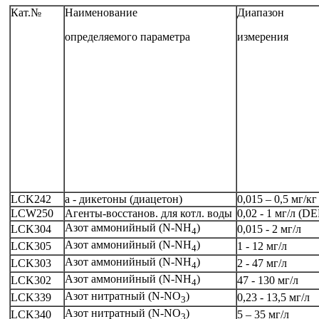
Кат.№
Наименование
Диапазон
определяемого параметра
измерения
LCK242
a - дикетоны (диацетон)
0,015 – 0,5 мг/кг
LCW250
Агенты-восстанов. для котл. воды
0,02 - 1 мг/л (D
Азот аммонийный (N-NH
)
LCK304
0,015 - 2 мг/л
4
Азот аммонийный (N-NH
)
LCK305
1 - 12 мг/л
4
Азот аммонийный (N-NH
)
LCK303
2 - 47 мг/л
4
Азот аммонийный (N-NH
)
LCK302
47 - 130 мг/л
4
Азот нитратный (N-NO
)
LCK339
0,23 - 13,5 мг/л
3
Азот нитратный (N-NO
)
LCK340
5 – 35 мг/л
3