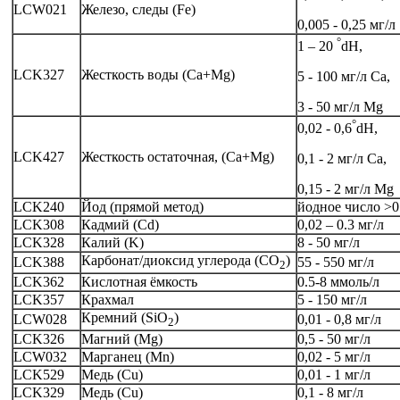
LCW021
Железо, следы (Fe)
0,005 - 0,25 мг/л
°
1 – 20
dH,
LCK327
Жесткость воды (Са+Mg)
5 - 100 мг/л Ca,
3 - 50 мг/л Mg
°
0,02 - 0,6
dH,
LCK427
Жесткость остаточная, (Са+Mg)
0,1 - 2 мг/л Ca,
0,15 - 2 мг/л Mg
LCK240
Йод (прямой метод)
йодное число >0
LCK308
Кадмий (Cd)
0,02 – 0.3 мг/л
LCK328
Калий (K)
8 - 50 мг/л
Карбонат/диоксид углерода (СО
)
LCK388
55 - 550 мг/л
2
LCK362
Кислотная ёмкость
0.5-8 ммоль/л
LCK357
Крахмал
5 - 150 мг/л
Кремний (SiO
)
LCW028
0,01 - 0,8 мг/л
2
LCK326
Магний (Mg)
0,5 - 50 мг/л
LCW032
Марганец (Mn)
0,02 - 5 мг/л
LCK529
Медь (Cu)
0,01 - 1 мг/л
LCK329
Медь (Cu)
0,1 - 8 мг/л