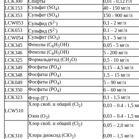
LCK300
Спирты
0,01 - 0,12 г/л
Сульфат (SO
)
LCK153
40 - 150 мг/л
4
Сульфат (SO
)
LCK353
150 - 900 мг/л
4
2-
LCW053
0,1 - 2 мг/л
Сульфид (S
)
2-
LCK653
0.1 – 2 мг/л
Сульфид (S
)
Сульфит (SO
)
LCW054
0,1 - 5 мг/л
3
Фенолы (C
H
OH)
LCK345
0,05 - 5 мг/л
6
5
Фенолы (C
H
OH)
LCK346
5 - 200 мг/л
6
5
Формальдегид (CH
O)
LCK325
0,5 - 10 мг/л
2
Фосфаты (PO
)
LCK349
0,15 – 4,5 мг/л
4
Фосфаты (PO
)
LCK348
1,5 – 15 мг/л
4
Фосфаты (PO
)
LCK049
5 – 90 мг/л
4
Фосфаты (PO
)
LCK350
6 – 60 мг/л
4
-
LCK323
0,1 - 1,5 мг/л
Фтор (F
)
Хлор своб. и общий (Cl
)
0,03 – 0.4 - 1,5 м
2
LCW510
0,03 – 0.4 - 1,5 м
Озон (О
)
3
Хлор своб. и общий (Cl
)
0,05 – 2,0 мг/л
2
Хлора диоксид (ClO
)
LCK310
0,09 – 1,5 мг/л
2