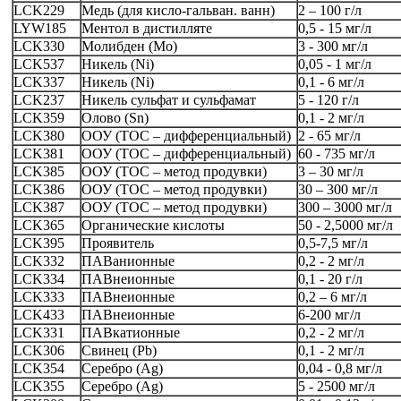
LCK229
Медь (для кисло-гальван. ванн)
2 – 100 г/л
LYW185
Ментол в дистилляте
0,5 - 15 мг/л
LCK330
Молибден (Mo)
3 - 300 мг/л
LCK537
Никель (Ni)
0,05 - 1 мг/л
LCK337
Никель (Ni)
0,1 - 6 мг/л
LCK237
Никель сульфат и сульфамат
5 - 120 г/л
LCK359
Олово (Sn)
0,1 - 2 мг/л
LCK380
ООУ (ТОС – дифференциальный)
2 - 65 мг/л
LCK381
ООУ (ТОС – дифференциальный)
60 - 735 мг/л
LCK385
ООУ (ТОС – метод продувки)
3 – 30 мг/л
LCK386
ООУ (ТОС – метод продувки)
30 – 300 мг/л
LCK387
ООУ (ТОС – метод продувки)
300 – 3000 мг/л
LCK365
Органические кислоты
50 - 2,5000 мг/л
LCK395
Проявитель
0,5-7,5 мг/л
LCK332
ПАВанионные
0,2 - 2 мг/л
LCK334
ПАВнеионные
0,1 - 20 г/л
LCK333
ПАВнеионные
0,2 – 6 мг/л
LCK433
ПАВнеионные
6-200 мг/л
LCK331
ПАВкатионные
0,2 - 2 мг/л
LCK306
Свинец (Pb)
0,1 - 2 мг/л
LCK354
Серебро (Ag)
0,04 - 0,8 мг/л
LCK355
Серебро (Ag)
5 - 2500 мг/л