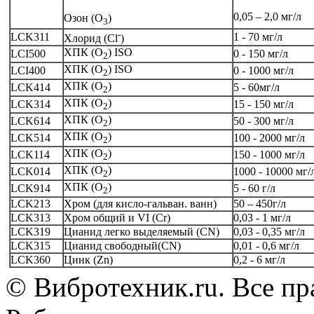
0,05 – 2,0 мг/л
Озон (О
)
3
-
LCK311
1 - 70 мг/л
Хлорид (Cl
)
ХПК (O
) ISO
LCI500
0 - 150 мг/л
2
ХПК (O
) ISO
LCI400
0 - 1000 мг/л
2
ХПК (O
)
LCK414
5 - 60мг/л
2
ХПК (O
)
LCK314
15 - 150 мг/л
2
ХПК (O
)
LCK614
50 - 300 мг/л
2
ХПК (O
)
LCK514
100 - 2000 мг/л
2
ХПК (O
)
LCK114
150 - 1000 мг/л
2
ХПК (O
)
LCK014
1000 - 10000 мг/
2
ХПК (O
)
LCK914
5 - 60 г/л
2
LCK213
Хром (для кисло-гальван. ванн)
50 – 450г/л
LCK313
Хром общий и VI (Cr)
0,03 - 1 мг/л
LCK319
Цианид легко выделяемый (CN)
0,03 - 0,35 мг/л
LCK315
Цианид свободный(CN)
0,01 - 0,6 мг/л
LCK360
Цинк (Zn)
0,2 - 6 мг/л
© Вибротехник.ru. Все п